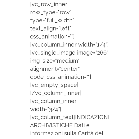
[vc_row_inner
row_type="row"
type="full_width"
text_align="left"
css_animation=""]
[vc_column_inner width="1/4"]
[vc_single_image image="266"
img_size="medium"
alignment="center"
qode_css_animation=""]
[vc_empty_space]
[/vc_column_inner]
[vc_column_inner
width="3/4"]
[vc_column_text]INDICAZIONI
ARCHIVISTICHE Dati e
informazioni sulla Carità del