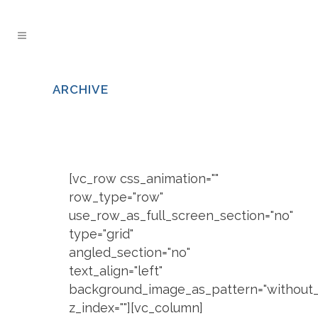
ARCHIVE
[vc_row css_animation=""
row_type="row"
use_row_as_full_screen_section="no"
type="grid"
angled_section="no"
text_align="left"
background_image_as_pattern="without_
z_index=""][vc_column]