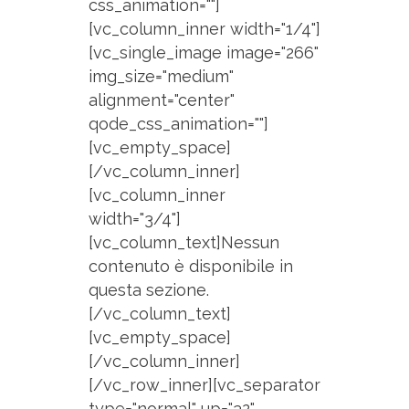
css_animation=""]
[vc_column_inner width="1/4"]
[vc_single_image image="266"
img_size="medium"
alignment="center"
qode_css_animation=""]
[vc_empty_space]
[/vc_column_inner]
[vc_column_inner
width="3/4"]
[vc_column_text]Nessun
contenuto è disponibile in
questa sezione.
[/vc_column_text]
[vc_empty_space]
[/vc_column_inner]
[/vc_row_inner][vc_separator
type="normal" up="32"