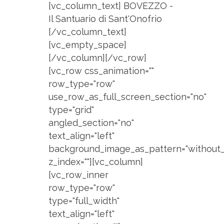
[vc_column_text] BOVEZZO -
Il Santuario di Sant'Onofrio
[/vc_column_text]
[vc_empty_space]
[/vc_column][/vc_row]
[vc_row css_animation=""
row_type="row"
use_row_as_full_screen_section="no"
type="grid"
angled_section="no"
text_align="left"
background_image_as_pattern="without_
z_index=""][vc_column]
[vc_row_inner
row_type="row"
type="full_width"
text_align="left"