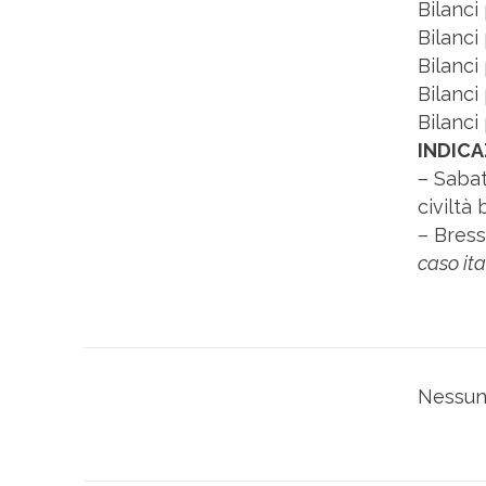
Bilanci
Bilanci
Bilanci
Bilanci
Bilanci
INDICA
– Sabat
civiltà
– Bress
caso ita
Nessun 