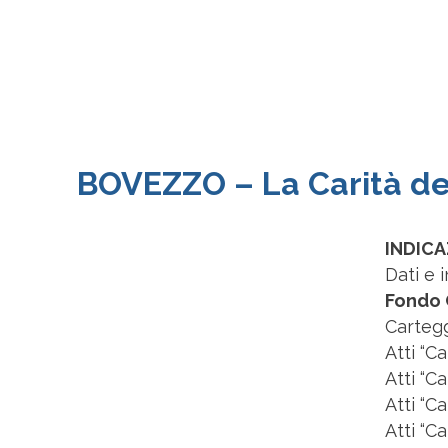
BOVEZZO – La Carità de
INDICA
Dati e 
Fondo 
Carteg
Atti “C
Atti “C
Atti “C
Atti “C