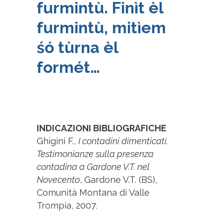
furmintù. Finìt èl
furmintù, mitìem
śó tùrna èl
formét…
INDICAZIONI BIBLIOGRAFICHE
Ghigini F.,
I contadini dimenticati.
Testimonianze sulla presenza
contadina a Gardone V.T. nel
Novecento
, Gardone V.T. (BS),
Comunità Montana di Valle
Trompia, 2007.