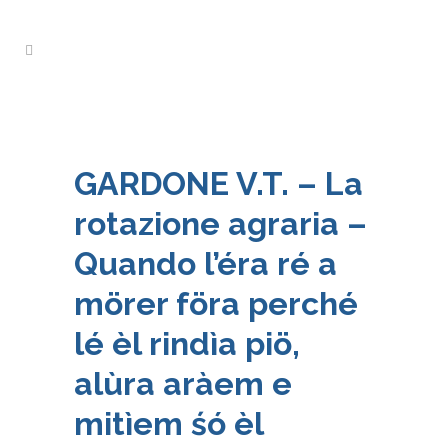
GARDONE V.T. – La
rotazione agraria –
Quando l’éra ré a
mörer föra perché
lé èl rindìa piö,
alùra aràem e
mitìem śó èl