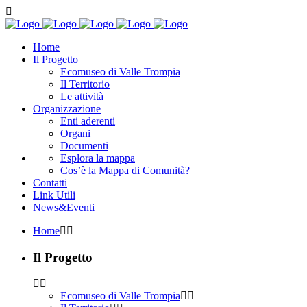
Home
Il Progetto
Ecomuseo di Valle Trompia
Il Territorio
Le attività
Organizzazione
Enti aderenti
Organi
Documenti
Esplora la mappa
Cos’è la Mappa di Comunità?
Contatti
Link Utili
News&Eventi
Home
Il Progetto
Ecomuseo di Valle Trompia