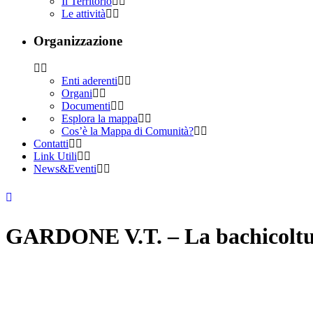
Il Territorio
Le attività
Organizzazione
Enti aderenti
Organi
Documenti
Esplora la mappa
Cos’è la Mappa di Comunità?
Contatti
Link Utili
News&Eventi
GARDONE V.T. – La bachicoltura