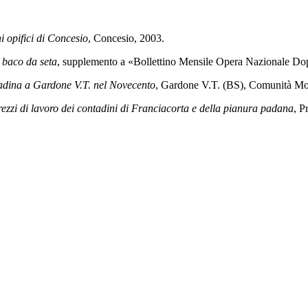
hi opifici di Concesio
, Concesio, 2003.
 baco da seta
, supplemento a «Bollettino Mensile Opera Nazionale Dop
ntadina a Gardone V.T. nel Novecento
, Gardone V.T. (BS), Comunità Mo
attrezzi di lavoro dei contadini di Franciacorta e della pianura padana
, P