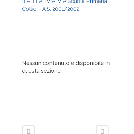
II°A, III°A, IV°A, V°A Scuola Primaria
Collio – A.S. 2001/2002
Nessun contenuto è disponibile in
questa sezione.