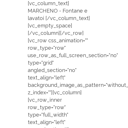
[vc_column_text]
MARCHENO - Fontane e
lavatoi [/vc_column_text]
[vc_empty_space]
[/vc_column][/vc_row]
[vc_row css_animation=""
row_type="row"
use_row_as_full_screen_section="no"
type="grid"
angled_section="no"
text_align="left"
background_image_as_pattern="without_
z_index=""][vc_column]
[vc_row_inner
row_type="row"
type="full_width"
text_align="left"