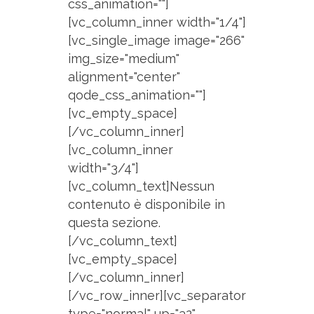
css_animation=""]
[vc_column_inner width="1/4"]
[vc_single_image image="266"
img_size="medium"
alignment="center"
qode_css_animation=""]
[vc_empty_space]
[/vc_column_inner]
[vc_column_inner
width="3/4"]
[vc_column_text]Nessun
contenuto è disponibile in
questa sezione.
[/vc_column_text]
[vc_empty_space]
[/vc_column_inner]
[/vc_row_inner][vc_separator
type="normal" up="32"