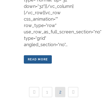
down="32"][/vc_column]
[/vc_row][vc_row
css_animation=""
row_type="row"
use_row_as_full_screen_section="no"
type="grid"
angled_section="no"...
READ MORE
1
2