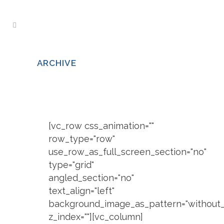
ARCHIVE
[vc_row css_animation=""
row_type="row"
use_row_as_full_screen_section="no"
type="grid"
angled_section="no"
text_align="left"
background_image_as_pattern="without_
z_index=""][vc_column]