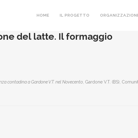
HOME
IL PROGETTO
ORGANIZZAZION
e del latte. Il formaggio
senza contadina a Gardone V.T. nel Novecento
, Gardone V.T. (BS), Comuni