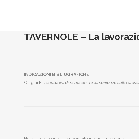
TAVERNOLE – La lavorazion
INDICAZIONI BIBLIOGRAFICHE
Ghigini F.,
I contadini dimenticati. Testimonianze sulla pre
Nessun contenuto è disponibile in questa sezione.