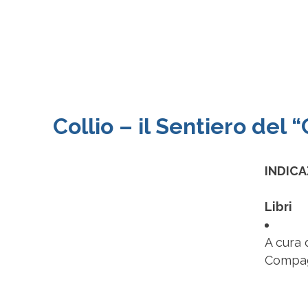
Collio – il Sentiero del 
INDICA
Libri
A cura 
Compag