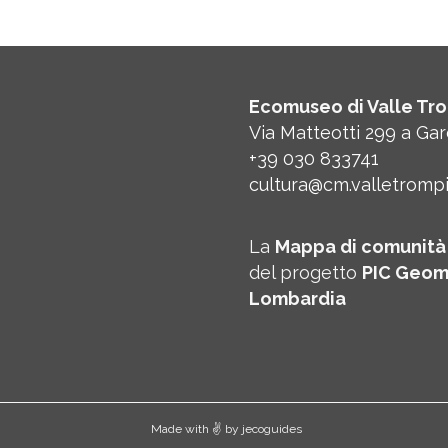
Ecomuseo di Valle Tro
Via Matteotti 299 a Ga
+39 030 833741
cultura@cm.valletrompia
La
Mappa di comunità 
del progetto
PIC Geom
Lombardia
Made with ✌️ by
jecoguides