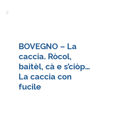
BOVEGNO – La
caccia. Ròcol,
baitèl, cà e s’ciòp…
La caccia con
fucile