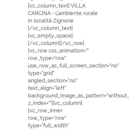
[vc_column_text] VILLA
CARCINA - L’ambiente rurale
in località Zignone
[/vc_column_text]
[vc_empty_space]
[/vc_column][/vc_row]
[vc_row css_animation=""
row_type="row"
use_row_as_full_screen_section="no"
type="grid"
angled_section="no"
text_align="left"
background_image_as_pattern="without_
z_index=""][vc_column]
[vc_row_inner
row_type="row"
type="full_width"