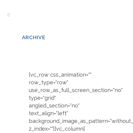
ARCHIVE
[vc_row css_animation=""
row_type="row"
use_row_as_full_screen_section="no"
type="grid"
angled_section="no"
text_align="left"
background_image_as_pattern="without_
z_index=""][vc_column]