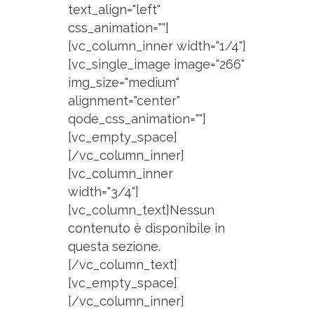
text_align="left"
css_animation=""]
[vc_column_inner width="1/4"]
[vc_single_image image="266"
img_size="medium"
alignment="center"
qode_css_animation=""]
[vc_empty_space]
[/vc_column_inner]
[vc_column_inner
width="3/4"]
[vc_column_text]Nessun
contenuto è disponibile in
questa sezione.
[/vc_column_text]
[vc_empty_space]
[/vc_column_inner]