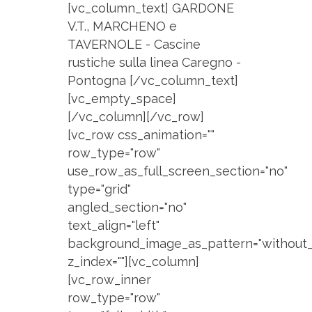
[vc_column_text] GARDONE
V.T., MARCHENO e
TAVERNOLE - Cascine
rustiche sulla linea Caregno -
Pontogna [/vc_column_text]
[vc_empty_space]
[/vc_column][/vc_row]
[vc_row css_animation=""
row_type="row"
use_row_as_full_screen_section="no"
type="grid"
angled_section="no"
text_align="left"
background_image_as_pattern="without_
z_index=""][vc_column]
[vc_row_inner
row_type="row"