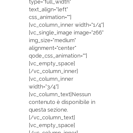
type="full_width"
text_align="left"
css_animation=""]
[vc_column_inner width="1/4"]
[vc_single_image image="266"
img_size="medium"
alignment="center"
qode_css_animation=""]
[vc_empty_space]
[/vc_column_inner]
[vc_column_inner
width="3/4"]
[vc_column_text]Nessun
contenuto è disponibile in
questa sezione.
[/vc_column_text]
[vc_empty_space]
[/vc_column_inner]