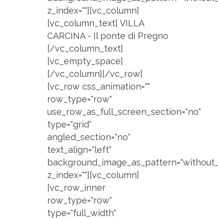
z_index=""][vc_column]
[vc_column_text] VILLA
CARCINA - Il ponte di Pregno
[/vc_column_text]
[vc_empty_space]
[/vc_column][/vc_row]
[vc_row css_animation=""
row_type="row"
use_row_as_full_screen_section="no"
type="grid"
angled_section="no"
text_align="left"
background_image_as_pattern="without_
z_index=""][vc_column]
[vc_row_inner
row_type="row"
type="full_width"