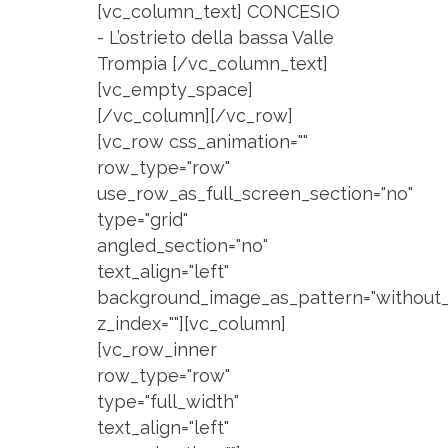
[vc_column_text] CONCESIO
- L’ostrieto della bassa Valle
Trompia [/vc_column_text]
[vc_empty_space]
[/vc_column][/vc_row]
[vc_row css_animation=""
row_type="row"
use_row_as_full_screen_section="no"
type="grid"
angled_section="no"
text_align="left"
background_image_as_pattern="without_
z_index=""][vc_column]
[vc_row_inner
row_type="row"
type="full_width"
text_align="left"