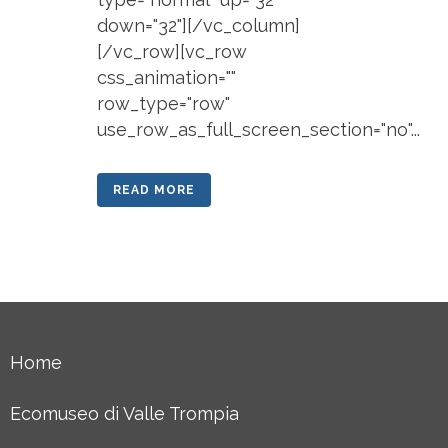
down="32"][/vc_column]
[/vc_row][vc_row
css_animation=""
row_type="row"
use_row_as_full_screen_section="no"...
READ MORE
Home
Ecomuseo di Valle Trompia