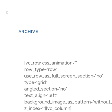
ARCHIVE
[vc_row css_animation=""
row_type="row"
use_row_as_full_screen_section="no"
type="grid"
angled_section="no"
text_align="left"
background_image_as_pattern="without_
z_index=""][vc_column]