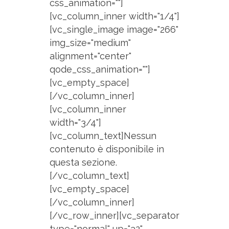
css_animation=""]
[vc_column_inner width="1/4"]
[vc_single_image image="266"
img_size="medium"
alignment="center"
qode_css_animation=""]
[vc_empty_space]
[/vc_column_inner]
[vc_column_inner
width="3/4"]
[vc_column_text]Nessun
contenuto è disponibile in
questa sezione.
[/vc_column_text]
[vc_empty_space]
[/vc_column_inner]
[/vc_row_inner][vc_separator
type="normal" up="32"